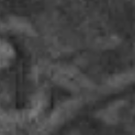
sayang di antara kamu. Sesungguhnya yang demikian
menjadi tanda-tanda kebesaran-Nya bagi orang-orang
yang berpikir. "
Hitung Mundur
Hari Bahagia
0
0
0
0
Hari
Jam
Menit
Detik
Pasangan