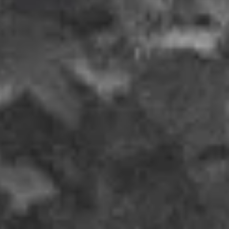
28
MINGGU
"
"Aku ingin mencintaimu dengan
APRIL
sederhana; dengan kata yang tak
sempat diucapkan kayu kepada api
2024
yang menjadikannya abu"
Ar-Rum : 21
" Dan di antara tanda-tanda kekuasaan-Nya diciptakan-
Nya untukmu pasangan hidup dari jenismu sendiri supaya
kamu dapat ketenangan hati dan dijadikannya kasih