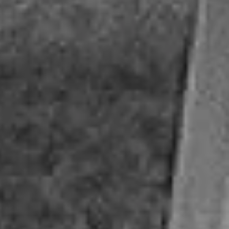
Putra dari
Bapak Usman Efendi dan Ibu Misro Wati
agung_jayak