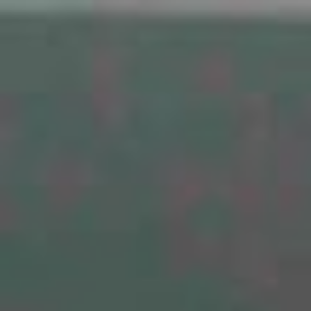
The Wedding Of
Ai & Yossi