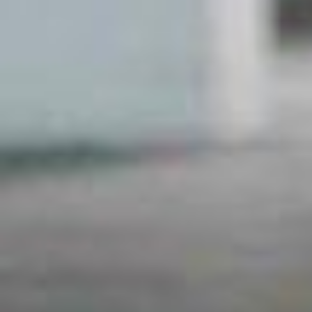
Ai Aisah
Putri dari
Bapak Yaya & Ibu Restiah