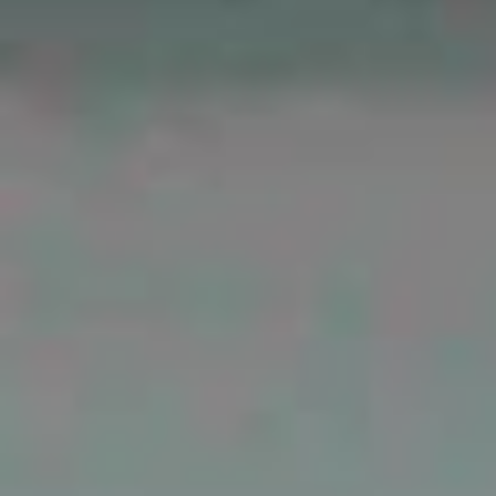
sayang di antara kamu. Sesungguhnya yang demikian
menjadi tanda-tanda kebesaran-Nya bagi orang-orang
yang berpikir. "
Hitung Mundur
Hari Bahagia
0
0
0
0
Hari
Jam
Menit
Detik
Pasangan