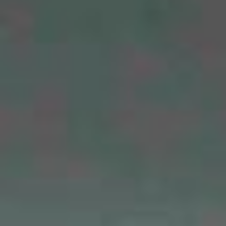
14.
MINGGU
"
"Aku ingin mencintaimu dengan
APR.
sederhana; dengan kata yang tak
sempat diucapkan kayu kepada api
2024
yang menjadikannya abu"
Ar-Rum : 21
" Dan di antara tanda-tanda kekuasaan-Nya diciptakan-
Nya untukmu pasangan hidup dari jenismu sendiri supaya
kamu dapat ketenangan hati dan dijadikannya kasih