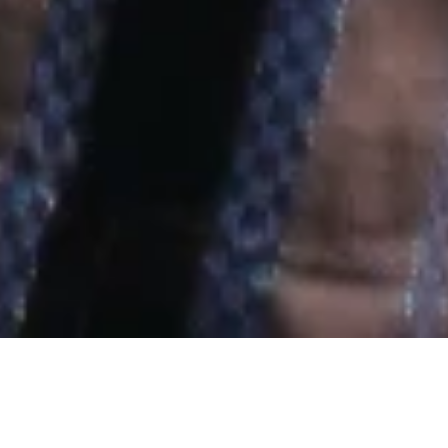
Tanggal :
27 April 2024
Assalamu’alaikum Wr. Wb.
Dengan memohon rahmat dan ridho Allah Subhanahu
Wa Ta’ala, insyaaAllah kami akan menyelenggarakan
acara pernikahan :