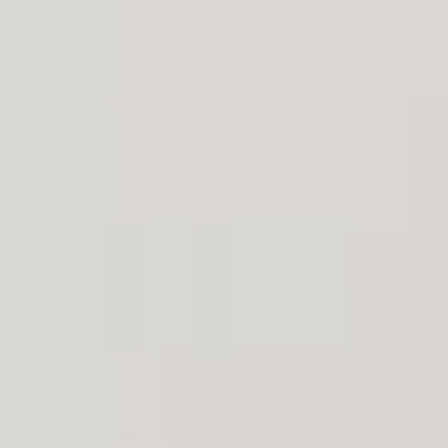
THE WEDDING
Ando & Desti
Tanggal :
24 Juni 2024
Assalamu’alaikum Wr. Wb.
Dengan memohon rahmat dan ridho Allah Subhanahu
Wa Ta’ala, insyaaAllah kami akan menyelenggarakan
acara pernikahan :