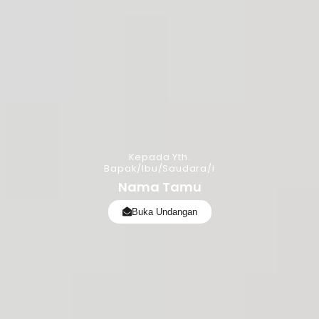
Kepada Yth.
Bapak/Ibu/Saudara/i
Nama Tamu
Buka Undangan