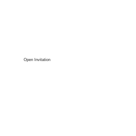
The Wedding Of
isa & Imam
Kepada Yth,
Nama Tamu
Open Invitation