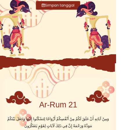
Simpan tanggal
Ar-Rum 21
وَمِنْ آيَاتِهِ أَنْ خَلَقَ لَكُمْ مِنْ أَنْفُسِكُمْ أَزْوَاجًا لِتَسْكُنُوا إِلَيْهَا وَجَعَلَ بَيْنَكُمْ
مَوَدَّةً وَرَحْمَةً إِنَّ فِي ذَلِكَ لَآيَاتٍ لِقَوْمٍ يَتَفَكَّرُونَ