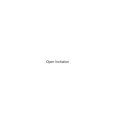
Kepada Yth,
Nama Tamu
Open Invitation