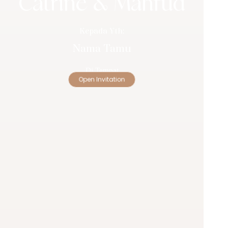
Catrine & Mahfud
Kepada Yth:
Nama Tamu
Di Tempat
Open Invitation