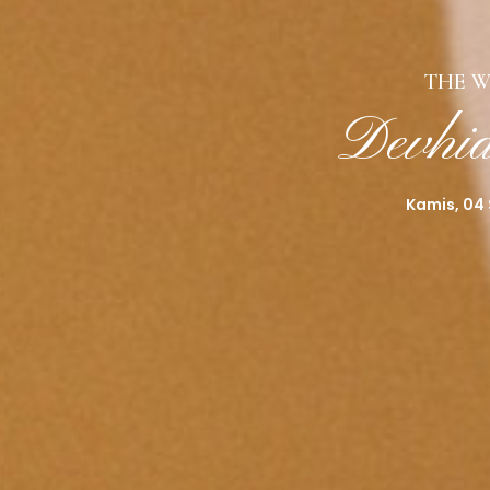
THE W
Devhi
Kamis, 04