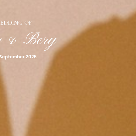
EDDING OF
a & Bery
 September 2025