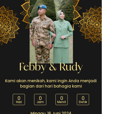
The Wedding Of
Febby & Rudy
Kami akan menikah, kami ingin Anda menjadi
bagian dari hari bahagia kami
0
0
0
0
Hari
Jam
Menit
Detik
Minggu, 16 Juni 2024