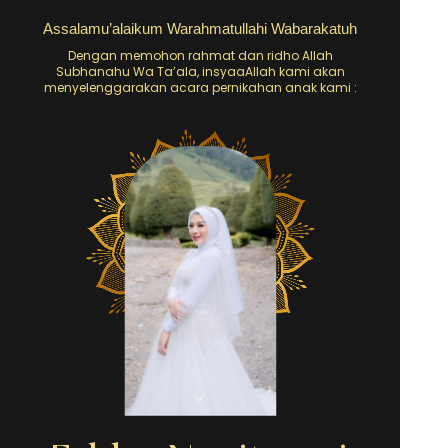
Assalamu’alaikum Warahmatullahi Wabarakatuh
Dengan memohon rahmat dan ridho Allah
Subhanahu Wa Ta’ala, insyaaAllah kami akan
menyelenggarakan acara pernikahan anak kami :