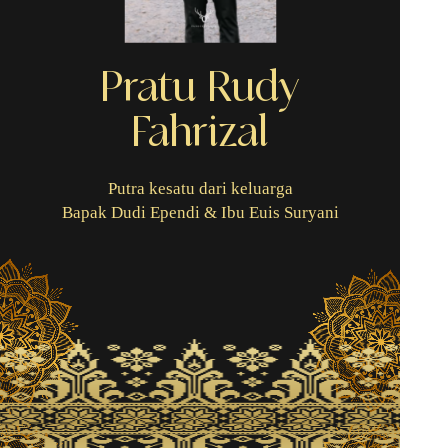
Pratu Rudy
Fahrizal
Putra kesatu dari keluarga
Bapak Dudi Ependi & Ibu Euis Suryani