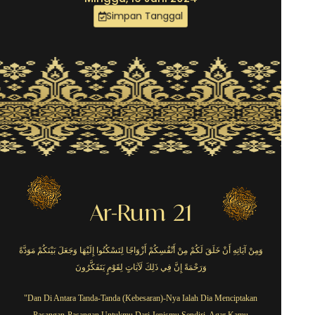
Simpan Tanggal
Ar-Rum 21
وَمِنْ آيَاتِهِ أَنْ خَلَقَ لَكُمْ مِنْ أَنْفُسِكُمْ أَزْوَاجًا لِتَسْكُنُوا إِلَيْهَا وَجَعَلَ بَيْنَكُمْ مَوَدَّةً
وَرَحْمَةً إِنَّ فِي ذَلِكَ لَآيَاتٍ لِقَوْمٍ يَتَفَكَّرُونَ
"Dan Di Antara Tanda-Tanda (Kebesaran)-Nya Ialah Dia Menciptakan
Pasangan-Pasangan Untukmu Dari Jenismu Sendiri, Agar Kamu