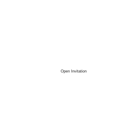
Dear,
Nama Tamu
Open Invitation