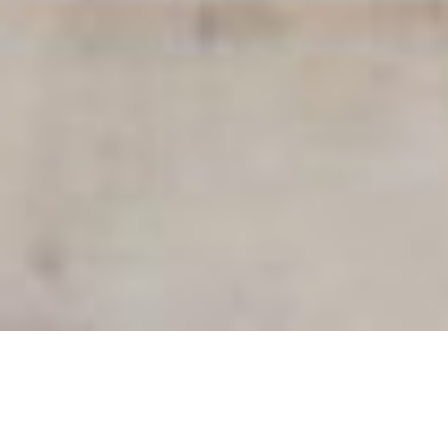
Tanggal :
12 Juni 2024
Assalamu’alaikum Wr. Wb.
Dengan memohon rahmat dan ridho Allah Subhanahu
Wa Ta’ala, insyaaAllah kami akan menyelenggarakan
acara pernikahan :