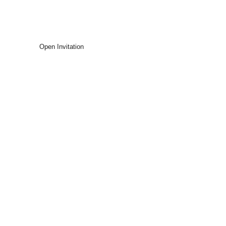
Kepada Yth,
Nama Tamu
Open Invitation