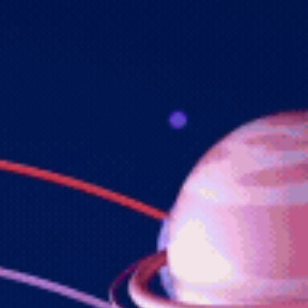
Hannan
Hanan Rahadian
Putra dari
Bapak Ananda & Ibu Adinda