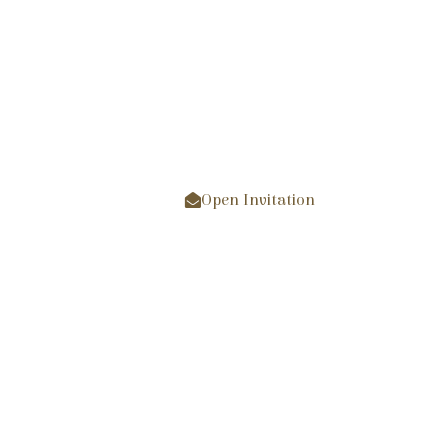
Kepada Yth:
Nama Tamu
Open Invitation