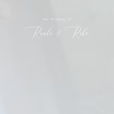
The Wedding Of
Randi & Rike