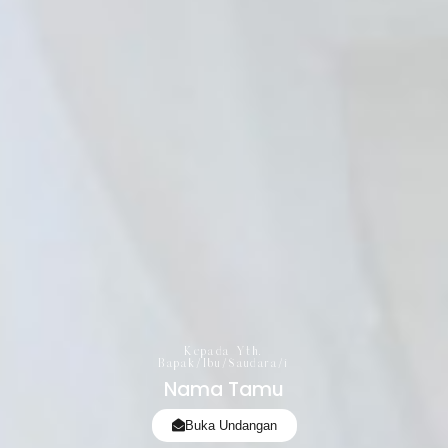
Kepada Yth.
Bapak/Ibu/Saudara/i
Nama Tamu
Buka Undangan