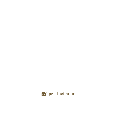
10 Desember 2023
Kepada Yth:
Nama Tamu
Open Invitation