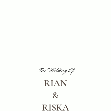
The Wedding Of
RIAN
&
RISKA