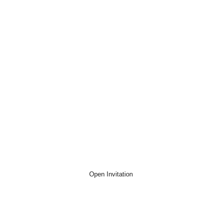
Dear,
Nama Tamu
Open Invitation