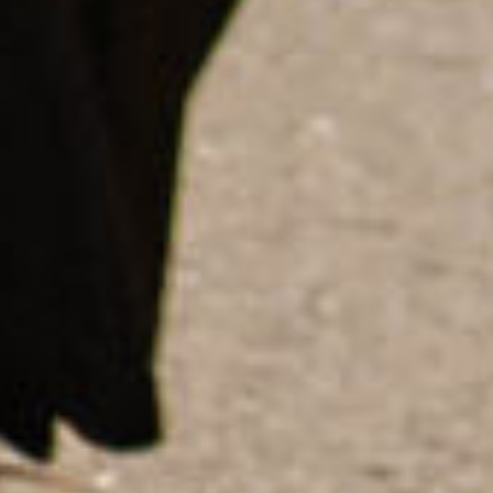
Salahudin Tunjung Seta, S.H., M.H.
Putra dari Bapak Ir. Setiyadi, M.Si. dan Ibu Mamik Sri Asih
salahudints