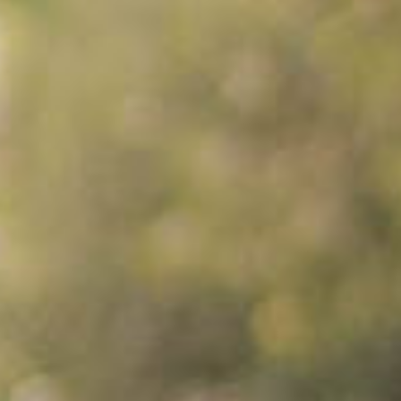
sayang di antara kamu. Sesungguhnya yang demikian
menjadi tanda-tanda kebesaran-Nya bagi orang-orang
yang berpikir. "
Hitung Mundur
Hari Bahagia
0
0
0
0
Hari
Jam
Menit
Detik
Pasangan