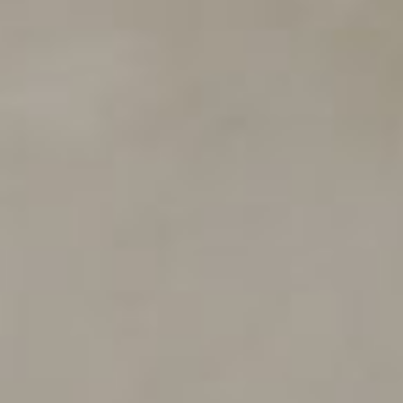
sayang di antara kamu. Sesungguhnya yang demikian
menjadi tanda-tanda kebesaran-Nya bagi orang-orang
yang berpikir. "
Hitung Mundur
Hari Bahagia
0
0
0
0
Hari
Jam
Menit
Detik
Pasangan