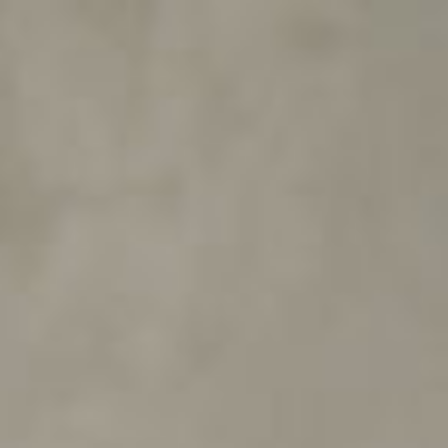
The Wedding Of
Tasya & Ikhsan